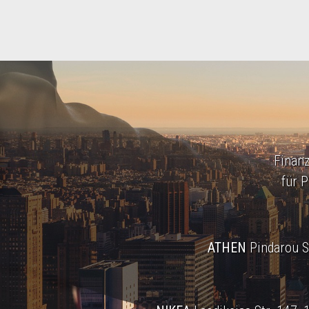
Finanz
für 
ATHEN
Pindarou St