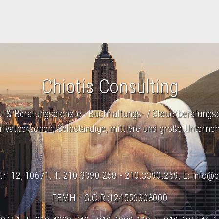
Chiotis Consulting
- & Beratungsdienste · Buchhaltungs- / Steuerberatungs
Privatpersonen, Selbständige, mittlere und große Unterne
r. 12, 10671, T. 210.3390.258 - 210.3390.259, E:
info@c
ΓΕΜΗ - G.C.R :124556308000