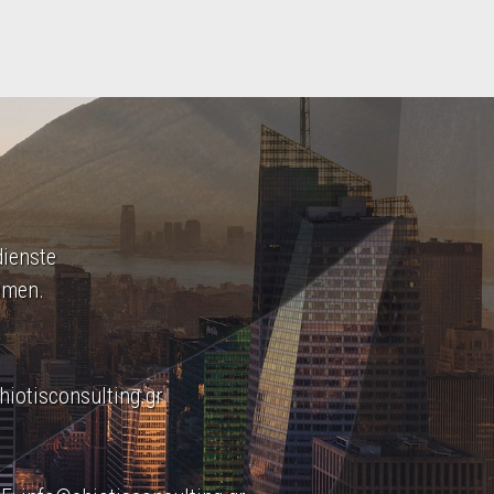
dienste
hmen.
hiotisconsulting.gr