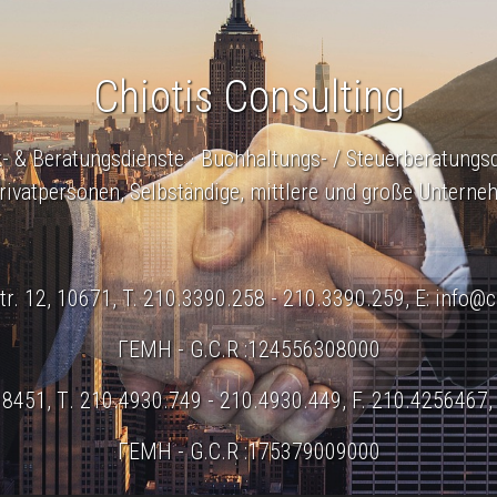
Chiotis Consulting
- & Beratungsdienste · Buchhaltungs- / Steuerberatungs
Privatpersonen, Selbständige, mittlere und große Unterne
r. 12, 10671, T. 210.3390.258 - 210.3390.259, E:
info@c
ΓΕΜΗ - G.C.R :124556308000
18451, Τ. 210.4930.749 - 210.4930.449, F. 210.4256467,
ΓΕΜΗ - G.C.R :175379009000