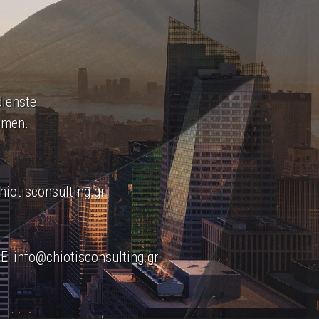
dienste
hmen.
hiotisconsulting.gr
 E:
info@chiotisconsulting.gr