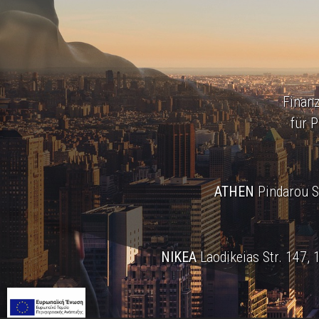
Finanz
für 
ATHEN
Pindarou St
NIKEA
Laodikeias Str. 147, 