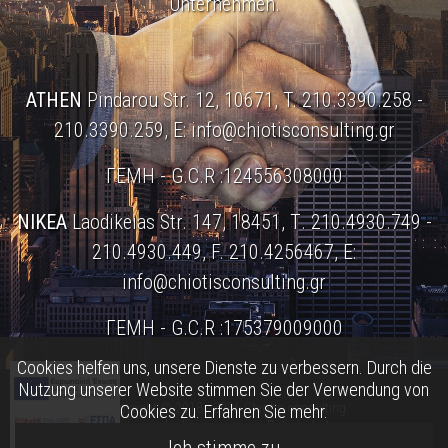
Unternehmen.
ATHEN
Pindarou Str. 12, 10671, T. 210.3390.258 -
210.3390.259, E:
info@chiotisconsulting.gr
ΓΕΜΗ - G.C.R :124556308000
NIKEA
Laodikeias Str. 147, 18451, Τ. 210.4930.749 -
210.4930.449, F. 210.4256467, E:
info@chiotisconsulting.gr
ΓΕΜΗ - G.C.R :175379009000
Cookies helfen uns, unsere Dienste zu verbessern. Durch die
Nutzung unserer Website stimmen Sie der Verwendung von
Copyright © 2018 - 2026 Chiotis consulting
Cookies zu.
Erfahren Sie mehr.
Nutzungsbedingungen
•
Datenschutz
Web Development & SEO WEBart