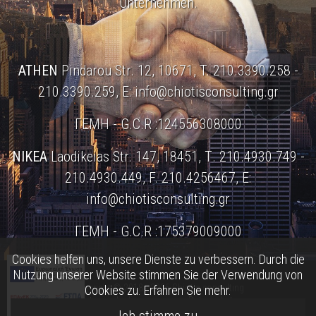
Unternehmen.
ATHEN
Pindarou Str. 12, 10671, T. 210.3390.258 -
210.3390.259, E:
info@chiotisconsulting.gr
ΓΕΜΗ - G.C.R :124556308000
NIKEA
Laodikeias Str. 147, 18451, Τ. 210.4930.749 -
210.4930.449, F. 210.4256467, E:
info@chiotisconsulting.gr
ΓΕΜΗ - G.C.R :175379009000
Cookies helfen uns, unsere Dienste zu verbessern. Durch die
Nutzung unserer Website stimmen Sie der Verwendung von
Copyright © 2018 - 2026 Chiotis consulting
Cookies zu.
Erfahren Sie mehr.
Nutzungsbedingungen
•
Datenschutz
Web Development & SEO WEBart